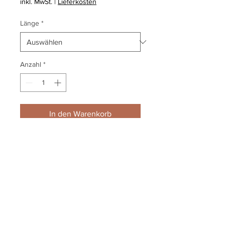
inkl. MwSt.
|
Lieferkosten
Länge
*
Anzahl
*
In den Warenkorb
60/27mm C-Deckenprofil
1,65 €/lfm
LAGERWARE
Impressum
Datenschutz
Widerrufsbelehrung