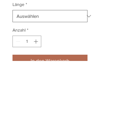
Länge
*
Anzahl
*
In den Warenkorb
19,70 € /m²
LAGERWARE
Impressum
Datenschutz
Widerrufsbelehrung