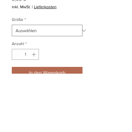
inkl. MwSt.
|
Lieferkosten
Größe
*
Anzahl
*
In den Warenkorb
gefertigt aus ölbehandelter
Weide, Rahmen braun gebeizt,
umlaufend, ca. 35 x 45 mm
Impressum
Datenschutz