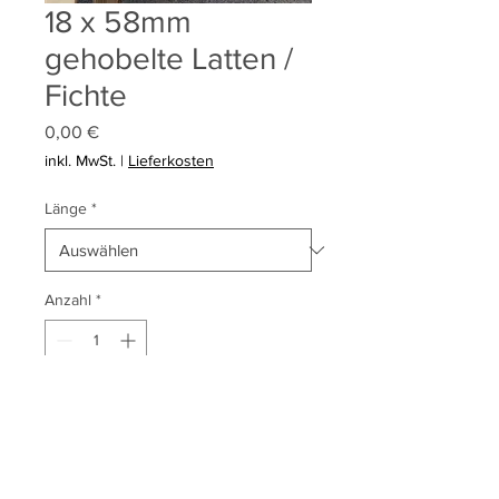
18 x 58mm
gehobelte Latten /
Fichte
Preis
0,00 €
inkl. MwSt.
|
Lieferkosten
Länge
*
Anzahl
*
In den Warenkorb
1,85 € /lfm
LAGERWARE