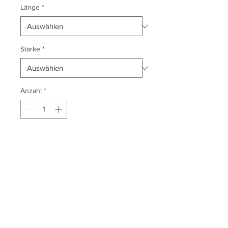
Länge
*
Stärke
*
Anzahl
*
In den Warenkorb
14,10 € / lfm
LAGERWARE
Impressum
Datenschutz